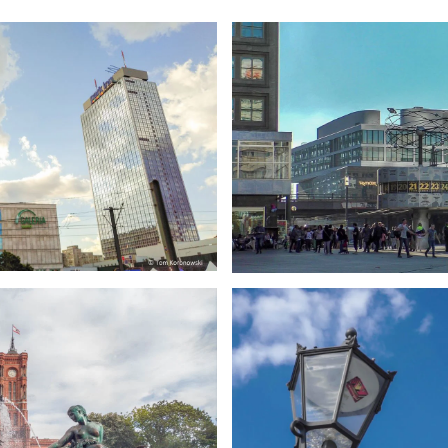
ßer
gr
ßer
gr