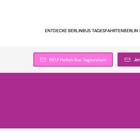
ENTDECKE BERLIN
BUS TAGESFAHRTEN
BERLIN 
NEU! Heike's Bus Tagesreisen
Jet