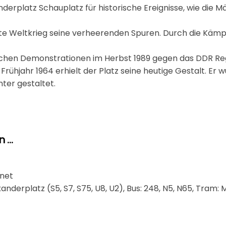
erplatz Schauplatz für historische Ereignisse, wie die Mä
ite Weltkrieg seine verheerenden Spuren. Durch die Kämp
dlichen Demonstrationen im Herbst 1989 gegen das DDR Re
ühjahr 1964 erhielt der Platz seine heutige Gestalt. Er 
ter gestaltet.
...
fnet
nderplatz (S5, S7, S75, U8, U2), Bus: 248, N5, N65, Tram: 