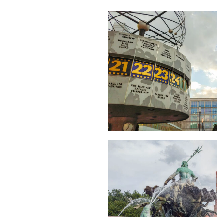
grö
grö