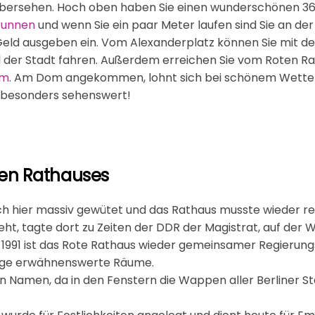
 übersehen. Hoch oben haben Sie einen wunderschönen 36
runnen
und wenn Sie ein paar Meter laufen sind Sie an de
eld ausgeben ein. Vom Alexanderplatz können Sie mit de
l der Stadt fahren. Außerdem erreichen Sie vom Roten R
om
. Am Dom angekommen, lohnt sich bei schönem Wetter e
t besonders sehenswert!
ten Rathauses
ch hier massiv gewütet und das Rathaus musste wieder re
eht, tagte dort zu Zeiten der DDR der Magistrat, auf der We
1991 ist das Rote Rathaus wieder gemeinsamer Regierungs
inige erwähnenswerte Räume.
n Namen, da in den Fenstern die Wappen aller Berliner S