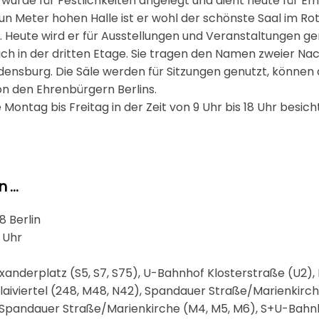
l wurde für Festlichkeiten angelegt und dient heute für 
eun Meter hohen Halle ist er wohl der schönste Saal im Ro
. Heute wird er für Ausstellungen und Veranstaltungen ge
ich in der dritten Etage. Sie tragen den Namen zweier Nach
densburg. Die Säle werden für Sitzungen genutzt, könne
von den Ehrenbürgern Berlins.
ontag bis Freitag in der Zeit von 9 Uhr bis 18 Uhr besich
...
8 Berlin
 Uhr
nderplatz (S5, S7, S75), U-Bahnhof Klosterstraße (U2), B
olaiviertel (248, M48, N42), Spandauer Straße/Marienkirche
m: Spandauer Straße/Marienkirche (M4, M5, M6), S+U-Bah