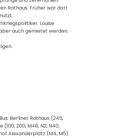
Empfänge und Zeremonien.
ten Rathaus. Früher war dort
nutzt.
kriegspolitiker. Louise
n aber auch gemietet werden.
tigen.
us: Berliner Rathaus (245,
 (100, 200, M48, N2, N40,
nhof Alexanderplatz (M4, M5)