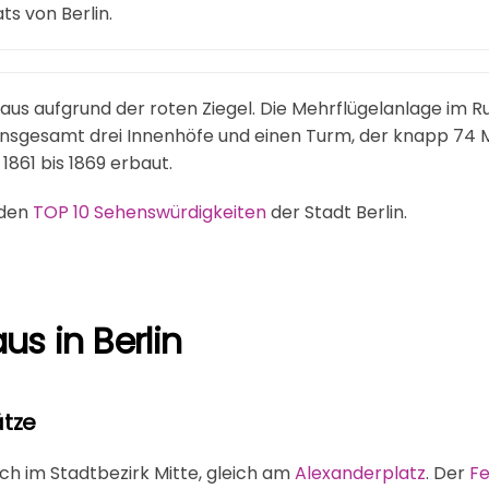
s von Berlin​.
 aufgrund der roten Ziegel. Die Mehrflügelanlage im R
 insgesamt drei Innenhöfe und einen Turm, der knapp 74 M
861 bis 1869 erbaut.
 den
TOP 10 Sehenswürdigkeiten
der Stadt Berlin.
us in Berlin
tze
ch im Stadtbezirk Mitte, gleich am
Alexanderplatz
. Der
F