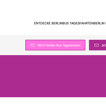
ENTDECKE BERLIN
BUS TAGESFAHRTEN
BERLIN 
NEU! Heike's Bus Tagesreisen
Jet