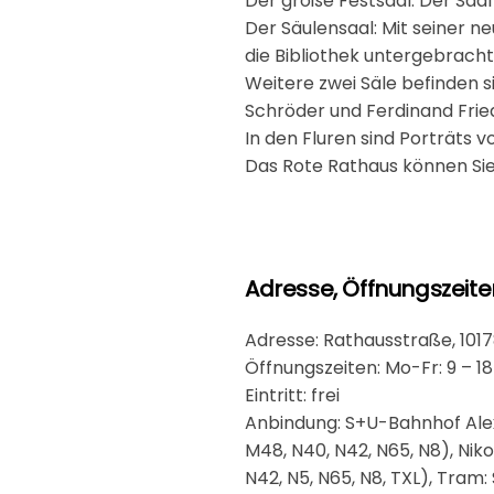
Der große Festsaal: Der Saa
Der Säulensaal: Mit seiner n
die Bibliothek untergebracht
Weitere zwei Säle befinden s
Schröder und Ferdinand Frie
In den Fluren sind Porträts 
Das Rote Rathaus können Sie M
Adresse, Öffnungszeiten 
Adresse: Rathausstraße, 1017
Öffnungszeiten: Mo-Fr: 9 – 18
Eintritt: frei
Anbindung: S+U-Bahnhof Alexa
M48, N40, N42, N65, N8), Nik
N42, N5, N65, N8, TXL), Tra