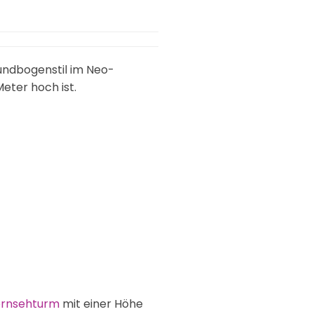
undbogenstil im Neo-
eter hoch ist.
ernsehturm
mit einer Höhe