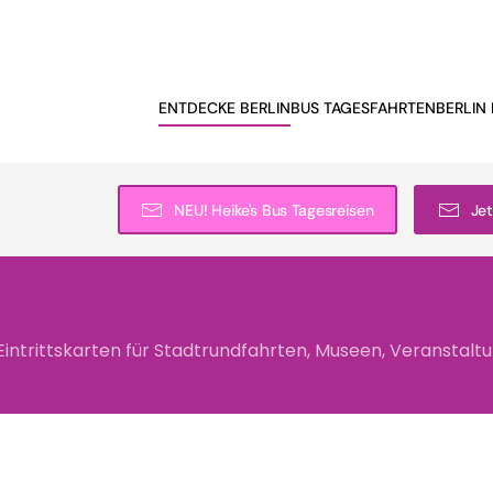
ENTDECKE BERLIN
BUS TAGESFAHRTEN
BERLIN 
NEU! Heike's Bus Tagesreisen
Jet
 Eintrittskarten für Stadtrundfahrten, Museen, Veranstal