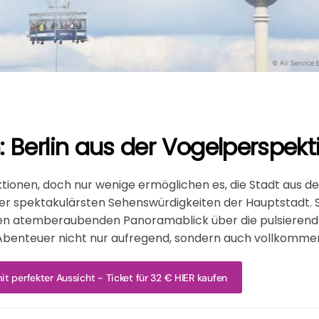
: Berlin aus der Vogelperspekt
aktionen, doch nur wenige ermöglichen es, die Stadt aus de
e der spektakulärsten Sehenswürdigkeiten der Hauptstadt.
inen atemberaubenden Panoramablick über die pulsierend
es Abenteuer nicht nur aufregend, sondern auch vollkommen
t perfekter Aussicht - Ticket für 32 € HIER kaufen