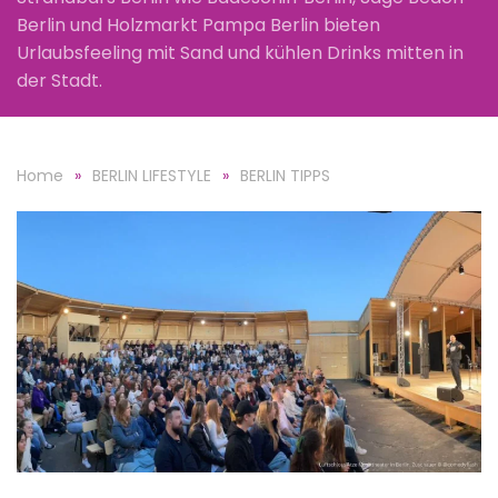
Berlin und Holzmarkt Pampa Berlin bieten
Urlaubsfeeling mit Sand und kühlen Drinks mitten in
der Stadt.
Home
BERLIN LIFESTYLE
BERLIN TIPPS