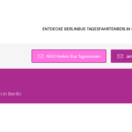
ENTDECKE BERLIN
BUS TAGESFAHRTEN
BERLIN 
NEU! Heike's Bus Tagesreisen
Jet
in Berlin.