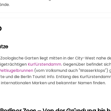
ände.
o
tze
r Zoologische Garten liegt mitten in der City-West nahe
tigeträchtigen
Kurfürstendamm
. Gegenüber befindet sic
eltkugelbrunnen
(vom Volksmund auch "Wasserklops") g
 und die Berlin Tourist Info. Entlang des Kurfürstendam
n internationalen Marken und bekannter Namen finden.