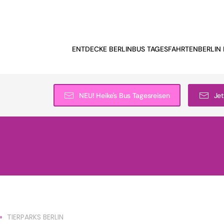
ENTDECKE BERLIN
BUS TAGESFAHRTEN
BERLIN 
NEU! Heike's Bus Tagesreisen
Jet
TIERPARKS BERLIN