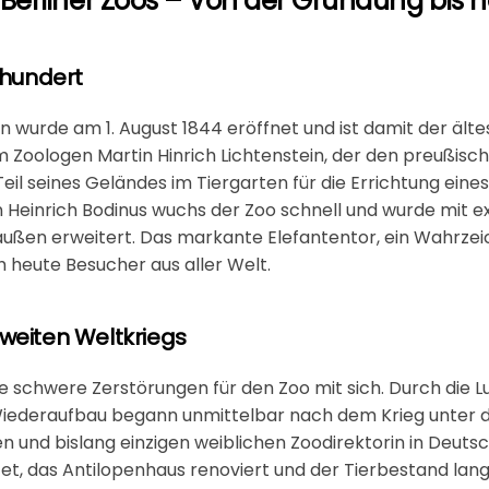
Berliner Zoos – Von der Gründung bis 
rhundert
in
wurde am 1. August 1844 eröffnet und ist damit der älte
Zoologen Martin Hinrich Lichtenstein, der den preußisch
Teil seines Geländes im Tiergarten für die Errichtung eine
on Heinrich Bodinus wuchs der Zoo schnell und wurde mit e
raußen erweitert. Das markante
Elefantentor
, ein Wahrze
 heute Besucher aus aller Welt.
weiten Weltkriegs
 schwere Zerstörungen für den Zoo mit sich. Durch die L
 Wiederaufbau begann unmittelbar nach dem Krieg unter d
en und bislang einzigen weiblichen Zoodirektorin in Deuts
t, das Antilopenhaus renoviert und der Tierbestand lan