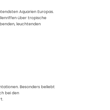
utendsten Aquarien Europas.
lenriffen über tropische
webenden, leuchtenden
ntationen. Besonders beliebt
ch bei den
t.