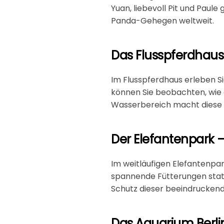
Yuan, liebevoll Pit und Paule
Panda-Gehegen weltweit.
Das Flusspferdhaus 
Im
Flusspferdhaus
erleben S
können Sie beobachten, wie 
Wasserbereich macht diese A
Der Elefantenpark 
Im weitläufigen
Elefantenpa
spannende Fütterungen statt
Schutz dieser beeindruckend
Das Aquarium Berlin