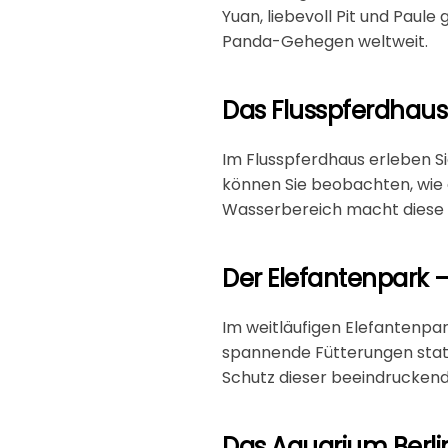
Yuan, liebevoll Pit und Paule
Panda-Gehegen weltweit.
Das Flusspferdhaus 
Im
Flusspferdhaus
erleben S
können Sie beobachten, wie 
Wasserbereich macht diese A
Der Elefantenpark 
Im weitläufigen
Elefantenpa
spannende Fütterungen statt
Schutz dieser beeindruckend
Das Aquarium Berlin