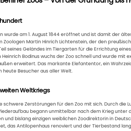
Berliner Zoos – Von der Gründung bis 
rhundert
in
wurde am 1. August 1844 eröffnet und ist damit der älte
Zoologen Martin Hinrich Lichtenstein, der den preußisch
Teil seines Geländes im Tiergarten für die Errichtung eine
on Heinrich Bodinus wuchs der Zoo schnell und wurde mit e
raußen erweitert. Das markante
Elefantentor
, ein Wahrze
 heute Besucher aus aller Welt.
weiten Weltkriegs
 schwere Zerstörungen für den Zoo mit sich. Durch die L
 Wiederaufbau begann unmittelbar nach dem Krieg unter d
en und bislang einzigen weiblichen Zoodirektorin in Deuts
t, das Antilopenhaus renoviert und der Tierbestand lan