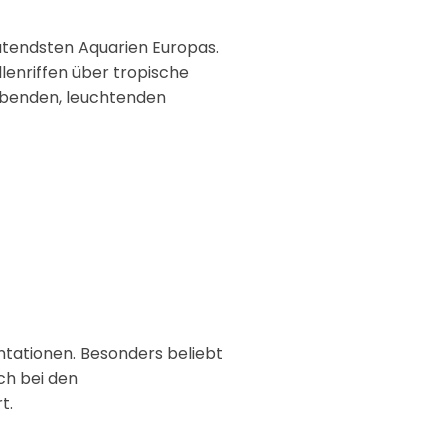
utendsten Aquarien Europas.
lenriffen über tropische
webenden, leuchtenden
ntationen. Besonders beliebt
ch bei den
t.