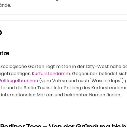
ände.
o
tze
r Zoologische Garten liegt mitten in der City-West nahe
tigeträchtigen
Kurfürstendamm
. Gegenüber befindet sic
eltkugelbrunnen
(vom Volksmund auch "Wasserklops") g
 und die Berlin Tourist Info. Entlang des Kurfürstendam
n internationalen Marken und bekannter Namen finden.