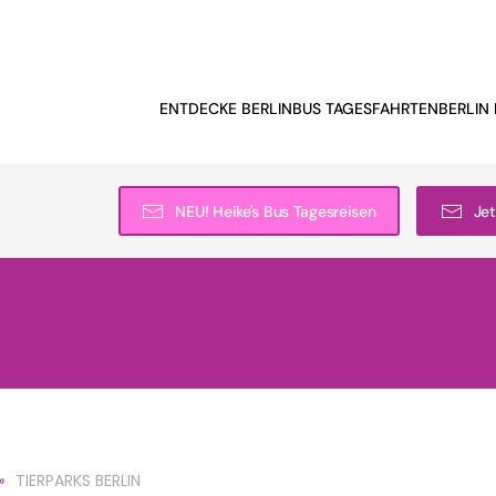
ENTDECKE BERLIN
BUS TAGESFAHRTEN
BERLIN 
NEU! Heike's Bus Tagesreisen
Jet
TIERPARKS BERLIN