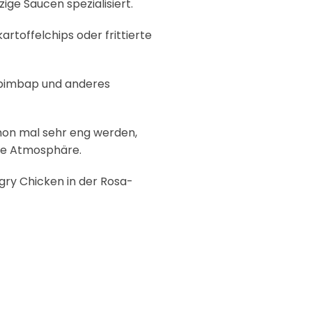
ige Saucen spezialisiert.
rtoffelchips oder frittierte
ibimbap und anderes
chon mal sehr eng werden,
che Atmosphäre.
gry Chicken in der Rosa-