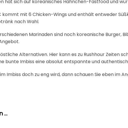
den hat sich auf koreanisches Hähnchen-Fastfood und würz
 € kommt mit 6 Chicken-Wings und enthält entweder Süßka
tränk nach Wahl.
rschiedenen Marinaden sind noch koreanische Burger, B
 Angebot.
köstliche Alternativen. Hier kann es zu Rushhour Zeiten s
eine bunte Imbiss eine absolut entspannte und authentis
 im Imbiss doch zu eng wird, dann schauen Sie eben im An
...