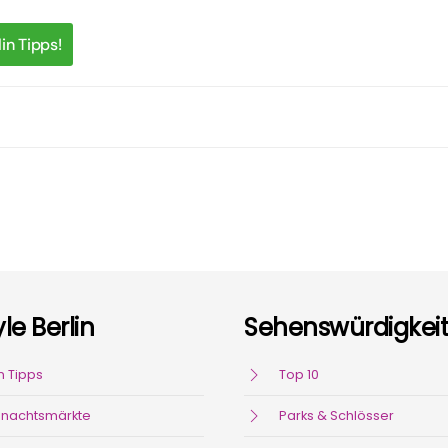
in Tipps!
yle Berlin
Sehenswürdigkei
n Tipps
Top 10
nachtsmärkte
Parks & Schlösser