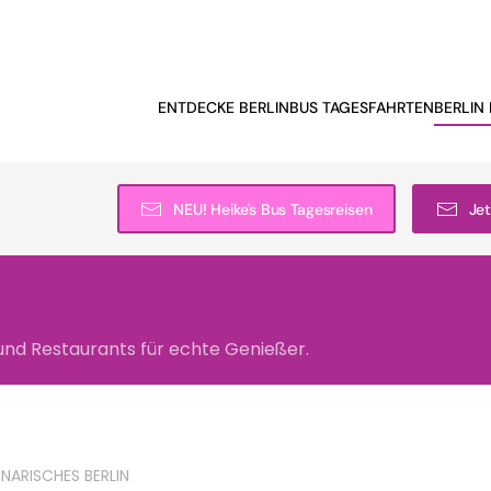
ENTDECKE BERLIN
BUS TAGESFAHRTEN
BERLIN 
NEU! Heike's Bus Tagesreisen
Jet
 und Restaurants für echte Genießer.
INARISCHES BERLIN