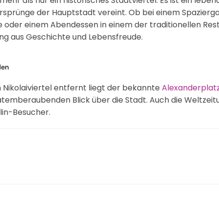
st mehr als nur ein historisches Stadtviertel. Es ist ein leb
e Ursprünge der Hauptstadt vereint. Ob bei einem Spazier
 oder einem Abendessen in einem der traditionellen Rest
ung aus Geschichte und Lebensfreude.
den
ikolaiviertel entfernt liegt der bekannte
Alexanderplat
temberaubenden Blick über die Stadt. Auch die Weltzeit
lin-Besucher.