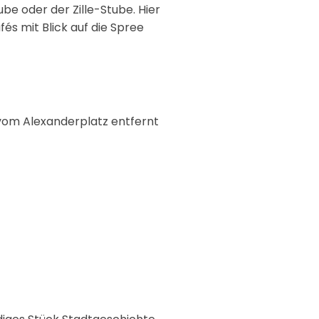
aube
oder der
Zille-Stube
. Hier
fés mit Blick auf die Spree
n vom Alexanderplatz entfernt