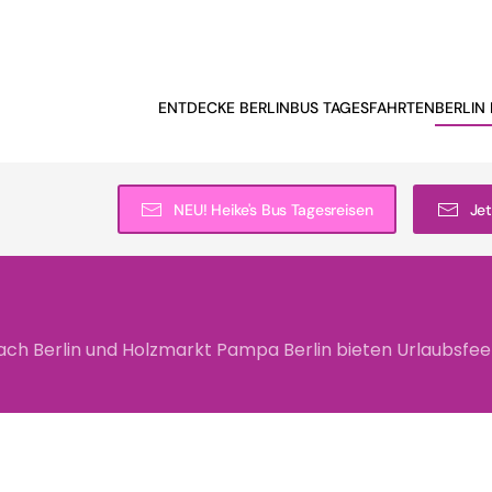
ENTDECKE BERLIN
BUS TAGESFAHRTEN
BERLIN 
NEU! Heike's Bus Tagesreisen
Jet
each Berlin und Holzmarkt Pampa Berlin bieten Urlaubsfeel