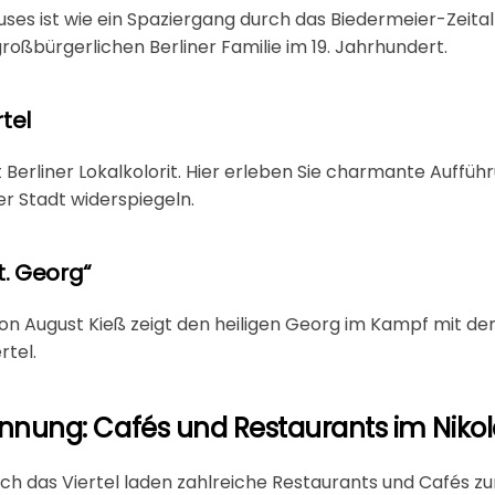
ses ist wie ein Spaziergang durch das Biedermeier-Zeita
großbürgerlichen Berliner Familie im 19. Jahrhundert.
rtel
 Berliner Lokalkolorit. Hier erleben Sie charmante Aufführ
r Stadt widerspiegeln.
t. Georg“
von August Kieß zeigt den heiligen Georg im Kampf mit de
rtel.
nung: Cafés und Restaurants im Nikola
h das Viertel laden zahlreiche Restaurants und Cafés z