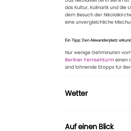
Das Nikolaiviertel in Berlin i
das Kultur, Kulinarik und di
dem Besuch der Nikolaikirche
eine unvergleichliche Misch
Ein Tipp: Den Alexanderplatz erkun
Nur wenige Gehminuten vom N
Berliner Fernsehturm
einen a
sind lohnende Stopps für Ber
Wetter
Auf einen Blick