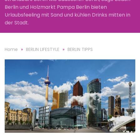
Berlin und Holzmarkt Pampa Berlin bieten
Urlaubsfeeling mit Sand und kühlen Drinks mitten in
der Stadt.
Home
BERLIN LIFESTYLE
BERLIN TIPPS